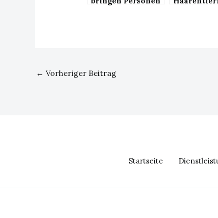
bringen Personen
Haarentfe
sicher durch die
Gegend
←
Vorheriger Beitrag
Startseite
Dienstleis