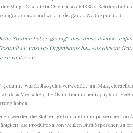
 Ming-Dynastie in China, also ab 1368 v. Seitdem hat es e
in eingenommen und wird in die ganze Welt exportiert.
che Studien haben gezeigt, dass diese Pflanze unglau
 Gesundheit unseres Organismus hat. Aus diesem Grun
ern weiter zu.
it“ genannt, wurde Jiaogulan verwendet, um Mangelersche
agt, dass Menschen, die Gynostemma pentaphyllum regel
rtung haben.
eren, werden die Blätter (getrocknet oder pulverisiert) in
Fähigkeit, die Produktion von weißen Blutkörperchen zu er