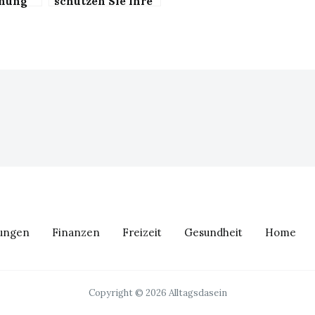
rnung
schützen Sie Ihre
Mundflora vor
hartnäckigen
Bakterien
tungen
Finanzen
Freizeit
Gesundheit
Home
Copyright © 2026 Alltagsdasein