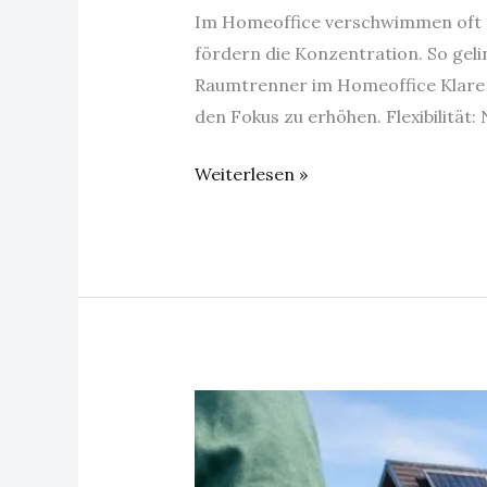
Im Homeoffice verschwimmen oft d
fördern die Konzentration. So geli
Raumtrenner im Homeoffice Klare A
den Fokus zu erhöhen. Flexibilität:
Weiterlesen »
Investieren
in
die