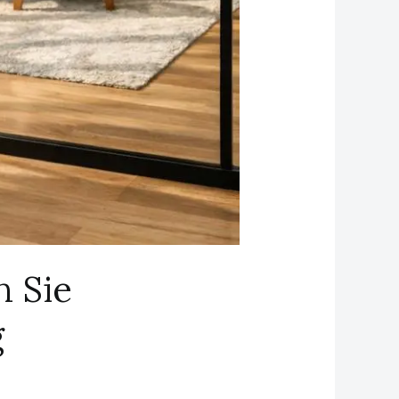
n Sie
g