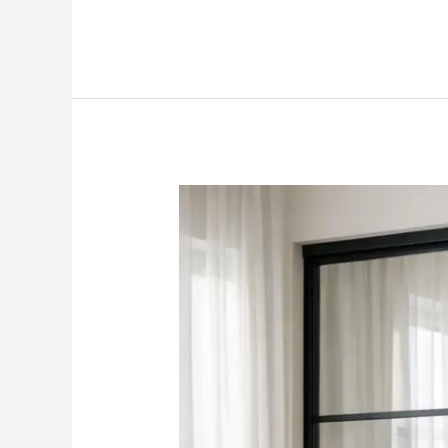
Mehr
Fokus
im
Homeoffice:
So
trennen
Sie
Arbeitsbereiche
für