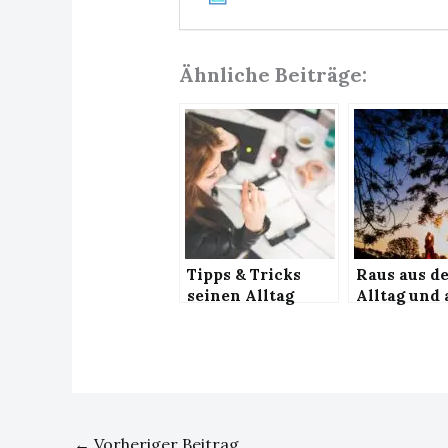
Ähnliche Beiträge:
Tipps & Tricks
Raus aus d
seinen Alltag
Alltag und 
daheim zu
die Flitte
organisieren
←
Vorheriger Beitrag