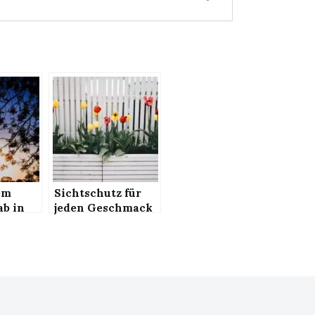
em
Sichtschutz für
ab in
jeden Geschmack
rwochen