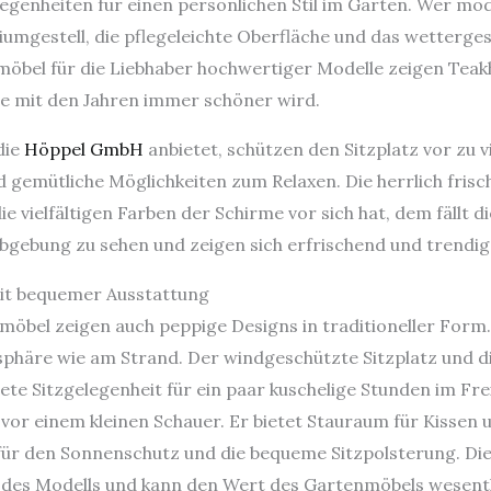
genheiten für einen persönlichen Stil im Garten. Wer mo
umgestell, die pflegeleichte Oberfläche und das wetterge
möbel für die Liebhaber hochwertiger Modelle zeigen Teakho
ie mit den Jahren immer schöner wird.
die
Höppel GmbH
anbietet, schützen den Sitzplatz vor zu 
 gemütliche Möglichkeiten zum Relaxen. Die herrlich frisc
 vielfältigen Farben der Schirme vor sich hat, dem fällt d
bgebung zu sehen und zeigen sich erfrischend und trendig
t bequemer Ausstattung
möbel zeigen auch peppige Designs in traditioneller Form.
häre wie am Strand. Der windgeschützte Sitzplatz und die
te Sitzgelegenheit für ein paar kuschelige Stunden im Fre
vor einem kleinen Schauer. Er bietet Stauraum für Kissen u
 für den Sonnenschutz und die bequeme Sitzpolsterung. Die 
it des Modells und kann den Wert des Gartenmöbels wesent