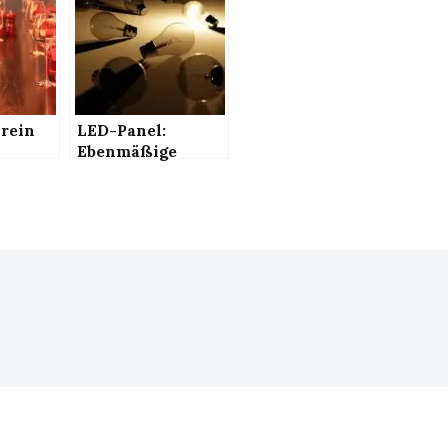
 rein
LED-Panel:
Ebenmäßige
bedarf?
Beleuchtung –
ebenfalls in
besonderen
Räumlichkeiten