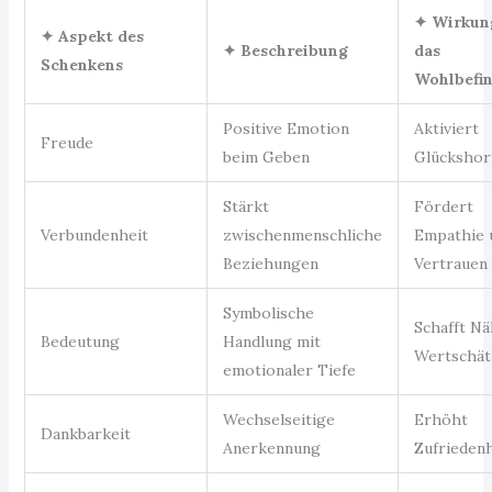
✦ Wirkun
✦ Aspekt des
✦ Beschreibung
das
Schenkens
Wohlbefi
Positive Emotion
Aktiviert
Freude
beim Geben
Glücksho
Stärkt
Fördert
Verbundenheit
zwischenmenschliche
Empathie 
Beziehungen
Vertrauen
Symbolische
Schafft Nä
Bedeutung
Handlung mit
Wertschät
emotionaler Tiefe
Wechselseitige
Erhöht
Dankbarkeit
Anerkennung
Zufriedenh