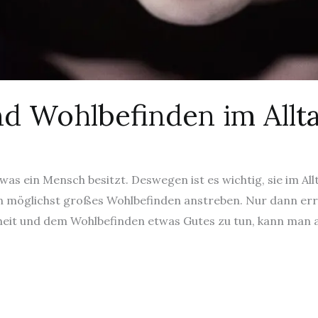
d Wohlbefinden im Allta
was ein Mensch besitzt. Deswegen ist es wichtig, sie im Al
 möglichst großes Wohlbefinden anstreben. Nur dann erre
eit und dem Wohlbefinden etwas Gutes zu tun, kann man au