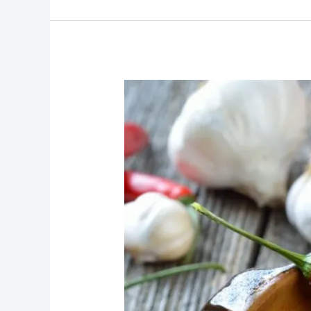
Feuriger
Genuss:
Entdecke
die
Welt
würziger
Küche