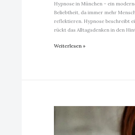
Hypnose in München – ein moderne
Beliebtheit, da immer mehr Mensch
reflektieren. Hypnose beschreibt 
rückt das Alltagsdenken in den Hi
Weiterlesen »
Gesundheit
und
Wohlbefinden