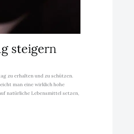
g steigern
ltag zu erhalten und zu schützen.
icht man eine wirklich hohe
f natürliche Lebensmittel setzen,