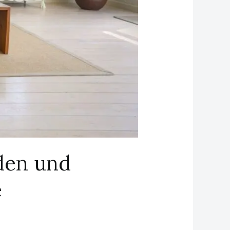
den und
e