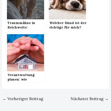
Traummähne in
Welcher Hund ist der
Reichweite:
richtige für mich?
Hochwertige
Echthaar Extensions
für Deine
Haarpracht
Verantwortung
planen: wie
Hausbesitzer
mitdenken
←
Vorheriger Beitrag
Nächster Beitrag
→