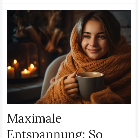
Maximale
Entspannung:
So
gestalten
Sie
Ihren
persönlichen
Lesebereich
Maximale
Entspannung: So