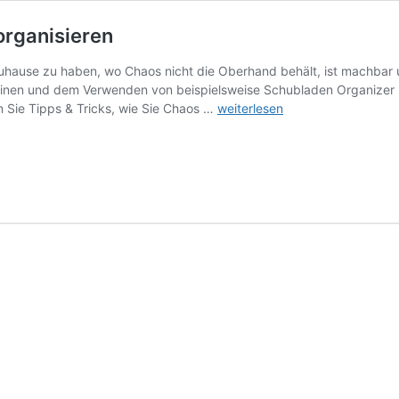
organisieren
hause zu haben, wo Chaos nicht die Oberhand behält, ist machbar 
tinen und dem Verwenden von beispielsweise Schubladen Organizer 
Tipps
n Sie Tipps & Tricks, wie Sie Chaos …
weiterlesen
&
Tricks
seinen
Alltag
daheim
zu
organisieren