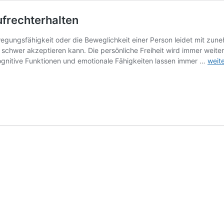
ufrechterhalten
wegungsfähigkeit oder die Beweglichkeit einer Person leidet mit zun
nur schwer akzeptieren kann. Die persönliche Freiheit wird immer weit
Eige
ognitive Funktionen und emotionale Fähigkeiten lassen immer …
weit
Mobil
auch
im
Alter
aufre