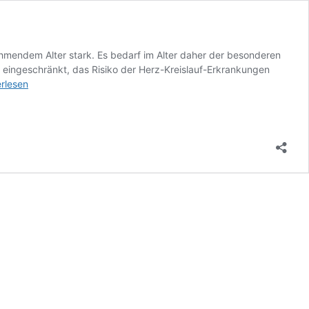
ehmendem Alter stark. Es bedarf im Alter daher der besonderen
er eingeschränkt, das Risiko der Herz-Kreislauf-Erkrankungen
nständige
erlesen
ität
chterhalten