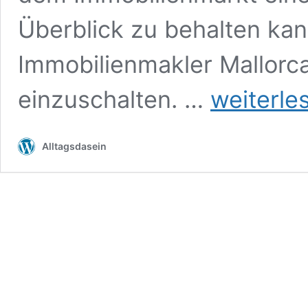
Überblick zu behalten kan
Immobilienmakler Mallorca
Das
einzuschalten. …
weiterle
Traumhaus
finden
–
Alltagsdasein
Immobilienmakler
Mallorca